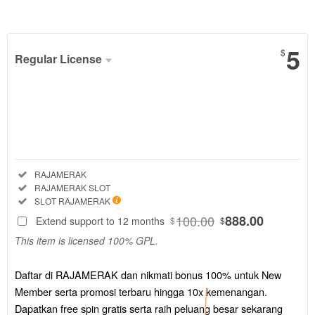
5
$
Regular License
Regular
License
SELECTED
888
$
RAJAMERAK
menyediakan
Included:
RAJAMERAK
permainan slot
Included:
RAJAMERAK SLOT
gacor online
Included:
SLOT RAJAMERAK
yang menjamin
100.00
888.00
Extend support to 12 months
$
$
para pemainnya
This item is licensed 100% GPL.
terhindar dari
kerugian.
Memberikan
Daftar di RAJAMERAK dan nikmati bonus 100% untuk New
kesempatan
Member serta promosi terbaru hingga 10x kemenangan.
besar untuk
Dapatkan free spin gratis serta raih peluang besar sekarang