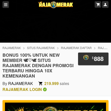
RAJAMERAK
SITUS RAJAMERAK
RAJAMERAK DAFTAR
RAJAMERAK LOGIN
BONUS 100% UNTUK NEW
888
$
MEMBER 🕊️♡🕊️ SITUS
RAJAMERAK DENGAN PROMOSI
TERBARU HINGGA 10X
KEMENANGAN
By
RAJAMERAK
219.999
sales
RAJAMERAK LOGIN