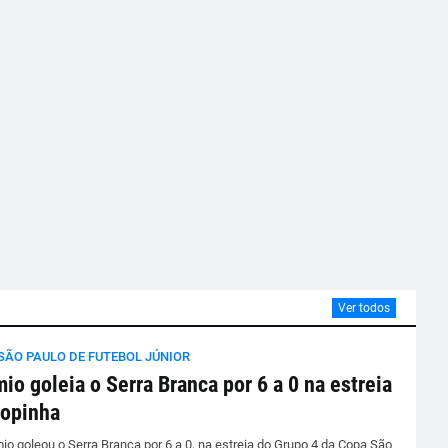
Ver todos
SÃO PAULO DE FUTEBOL JÚNIOR
io goleia o Serra Branca por 6 a 0 na estreia
Copinha
io goleou o Serra Branca por 6 a 0, na estreia do Grupo 4 da Copa São