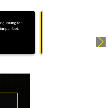
menguntungkan.
Saya sudah coba banyak situs, tap
anpa ribet.
pernah lemot, game gacor dan leng
kemenangan makin gampang didapat
Putri Lestari - Semarang