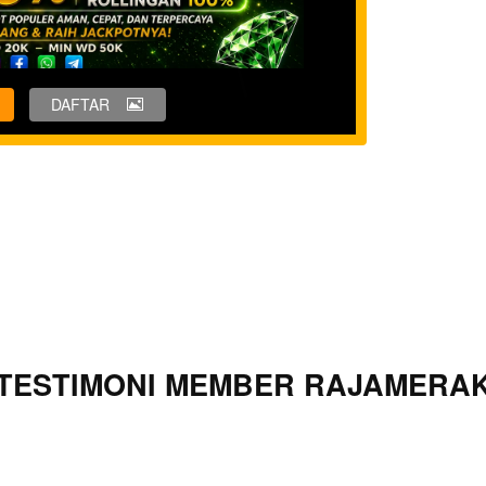
e
w
l
i
DAFTAR
c
e
n
s
e
d
e
t
a
i
l
s
TESTIMONI MEMBER RAJAMERA