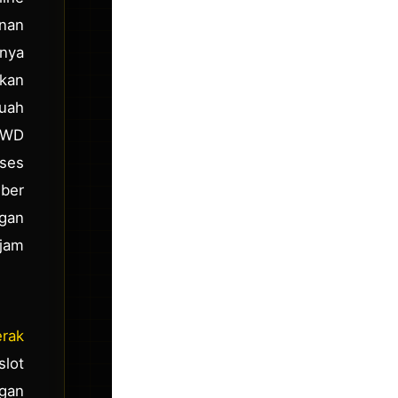
nan
nya
kan
uah
 WD
oses
ber
ngan
 jam
rak
slot
gan