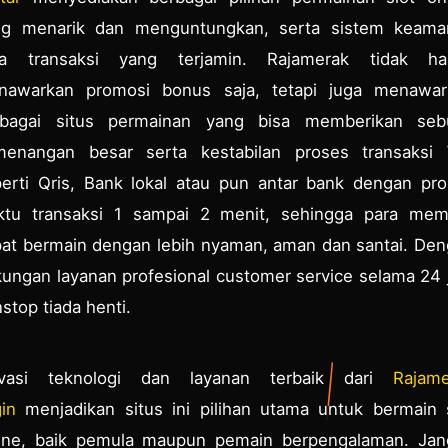
ng menarik dan menguntungkan, serta sistem keama
ta transaksi yang terjamin. Rajamerak tidak ha
nawarkan promosi bonus saja, tetapi juga menawar
rbagai situs permainan yang bisa memberikan seb
menangan besar serta kestabilan proses transaksi
erti Qris, Bank lokal atau pun antar bank dengan pr
ktu transaksi 1 sampai 2 menit, sehingga para mem
at bermain dengan lebih nyaman, aman dan santai. De
ungan layanan profesional customer service selama 24
stop tiada henti.
ovasi teknologi dan layanan terbaik dari
Rajame
in
menjadikan situs ini pilihan utama untuk bermain 
line, baik pemula maupun pemain berpengalaman. Jan