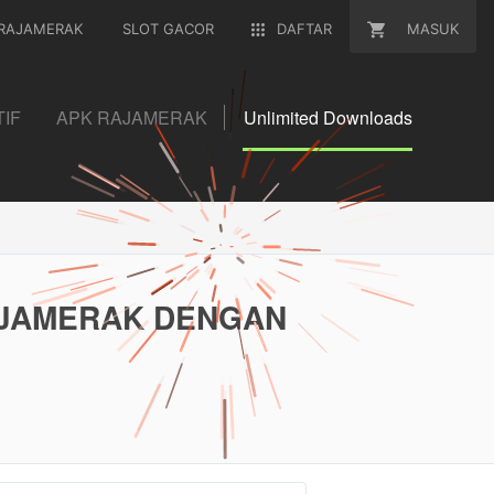
RAJAMERAK
SLOT GACOR
DAFTAR
MASUK
IF
APK RAJAMERAK
Unlimited Downloads
RAJAMERAK DENGAN